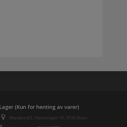
Lager (Kun for henting av varer)
Mandera AS, Havnevegen 70, 3739 Skien