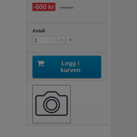
-600 kr
3 590 kr
Antall
Legg i
kurven