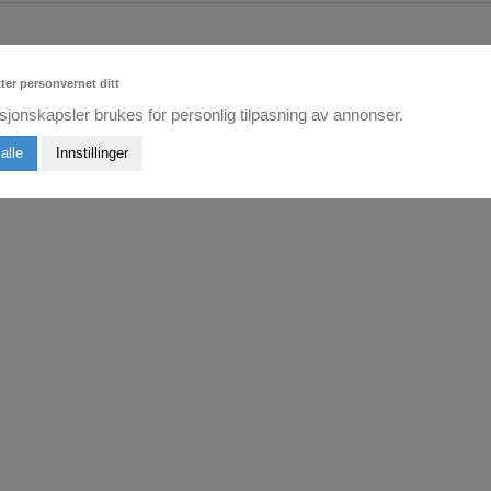
tter personvernet ditt
g bra massasje for rygg og nakke! Plasser massasjesete i en stol el
sjonskapsler brukes for personlig tilpasning av annonser.
alle
Innstillinger