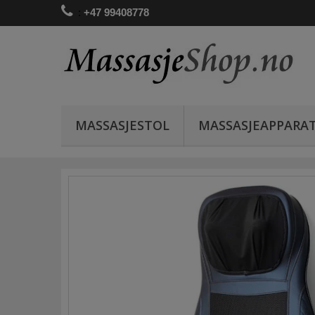
:
+47 99408778
MASSASJESTOL
MASSASJEAPPARA