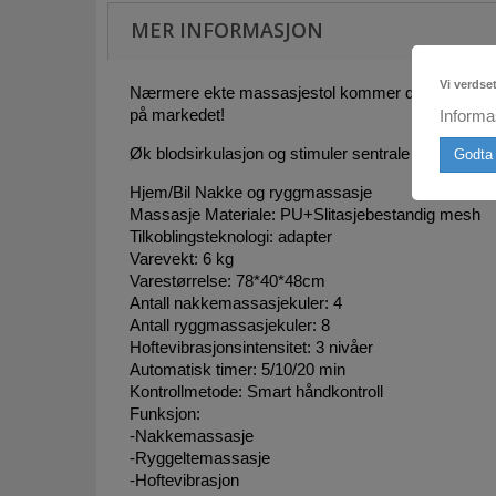
MER INFORMASJON
Vi verdse
Nærmere ekte massasjestol kommer du ikke! Utroli
på markedet!
Informa
Øk blodsirkulasjon og stimuler sentrale punkter.
Godta 
Hjem/Bil Nakke og ryggmassasje
Massasje Materiale: PU+Slitasjebestandig mesh
Tilkoblingsteknologi: adapter
Varevekt: 6 kg
Varestørrelse: 78*40*48cm
Antall nakkemassasjekuler: 4
Antall ryggmassasjekuler: 8
Hoftevibrasjonsintensitet: 3 nivåer
Automatisk timer: 5/10/20 min
Kontrollmetode: Smart håndkontroll
Funksjon:
-Nakkemassasje
-Ryggeltemassasje
-Hoftevibrasjon