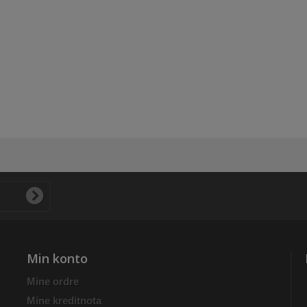
Min konto
Mine ordre
Mine kreditnota