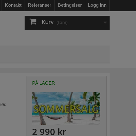
Kontakt
Referanser
Betingelser
Logg inn
Kurv
(tom)
PÅ LAGER
rød
2 990 kr