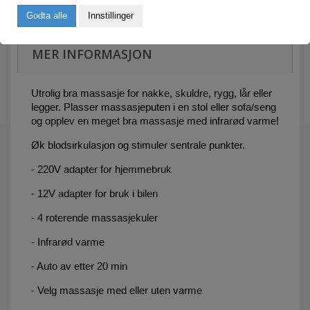
Godta alle
Innstillinger
MER INFORMASJON
Utrolig bra massasje for nakke, skuldre, rygg, lår eller
legger. Plasser massasjeputen i en stol eller sofa/seng
og opplev en meget bra massasje med infrarød varme!
Øk blodsirkulasjon og stimuler sentrale punkter.
- 220V adapter for hjemmebruk
- 12V adapter for bruk i bilen
- 4 roterende massasjekuler
- Infrarød varme
- Auto av etter 20 min
- Velg massasje med eller uten varme